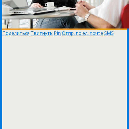
Поделиться
Твитнуть
Pin
Отпр. по эл. почте
SMS