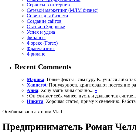
Сервисы в интернете
Сетевой маркетинг (МЛМ бизнес)
Советы для бизнеса
Создание сайтов
Статьи о Здоровье
Успех и удача
финансы
Форекс (Forex)
Франчайзинг
Фриланс
Recent Comments
Марика
: Голые факты - сам гуру К. учился либо так 
Xannerot
: Популярность криптовалют постоянно рас
Анна
: Хочу взять займ срочно...
»
: Он считает себя умнее, пусть и дальше так считает.
Никита
: Хорошая статья, приму к сведению. Работа
Опубликовано автором Vlad
Предприниматель Роман Челлер