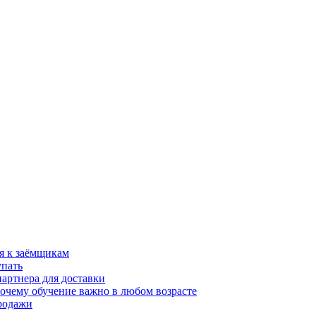
я к заёмщикам
упать
партнера для доставки
почему обучение важно в любом возрасте
продажи