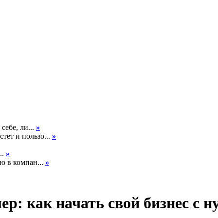
себе, ли...
»
тет и пользо...
»
..
»
ю в компан...
»
: как начать свой бизнес с н