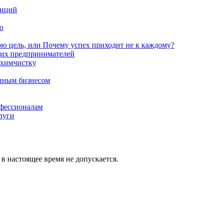
тиций
ю
ою цель, или Почему успех приходит не к каждому?
щих предпринимателей
 химчистку
енным бизнесом
офессионалам
луги
в настоящее время не допускается.