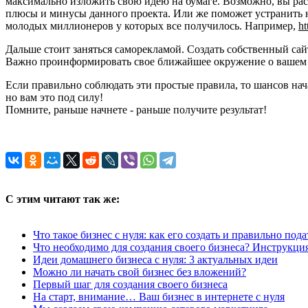
максимально изложить свою идею на бумаге. Возможно, вы рас
плюсы и минусы данного проекта. Или же поможет устранить н
молодых миллионеров у которых все получилось. Например,
ht
Дальше стоит заняться саморекламой. Создать собственный сай
Важно проинформировать свое ближайшее окружение о вашем н
Если правильно соблюдать эти простые правила, то шансов начат
но вам это под силу!
Помните, раньше начнете - раньше получите результат!
С этим читают так же:
Что такое бизнес с нуля: как его создать и правильно пода
Что необходимо для создания своего бизнеса? Инструкци
Идеи домашнего бизнеса с нуля: 3 актуальных идеи
Можно ли начать свой бизнес без вложений?
Первый шаг для создания своего бизнеса
На старт, внимание… Ваш бизнес в интернете с нуля