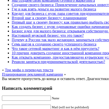
Мы создаем свою компанию сетевого маркетинга
Создание своего бизнеса: Привлечение начальных инвес
Где и как взять деньги на развитие малого бизнеса
Кредит для бизнеса с нуля: пара советов предпринимател
Второй шаг к своему бизнесу: планирование
Первый шаг к своему бизнесу: как правильно выбрать св
Как создать бизнес с нуля: одинаковые ошибки начинаю
Бизнес идеи для малого бизнеса: открываем собственную
Настоящий мужской бизнес: что это такое?
Почему в России так мало желающих заниматься собств
Семь шагов к созданию своего успешного бизнеса
Что такое сетевой маркетинг и как в нём преуспеть?
10 причин доверить создание иностранной компании пр
Как открыть компанию, предоставляющую курьерские ус
Решили заняться предпринимательской деятельностью?
«
Три мифа о переводах текста
Планирование рекламной кампании
»
Вы можете пропустить до конца и оставить ответ. Диагностики 
Написать комментарий
Name
Mail (will not be published)