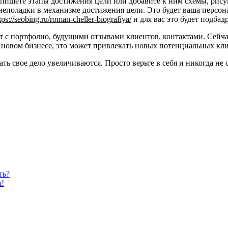
пишете этапы достижения цели или добавите к ним схемы, рисун
еполадки в механизме достижения цели. Это будет ваша персона
tps://seobing.ru/roman-cheller-biografiya/
и для вас это будет подба
т с портфолио, будущими отзывами клиентов, контактами. Сейчас
овом бизнесе, это может привлекать новых потенциальных кли
ь свое дело увеличиваются. Просто верьте в себя и никогда не с
ть?
я!