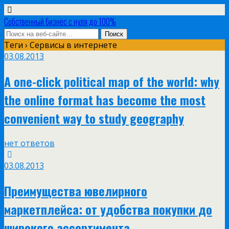
Собственный бизнес с нуля до 100%
Теги › Сервисы в интернете
03.08.2013
A one-click political map of the world: why
the online format has become the most
convenient way to study geography
нет ответов
03.08.2013
Преимущества ювелирного
маркетплейса: от удобства покупки до
широкого ассортимента