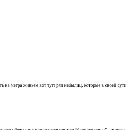
ть на метра живьем вот тут) ряд небылиц, которые в своей сути
пущего убеждения приводится пример “бедного папы” - нищего