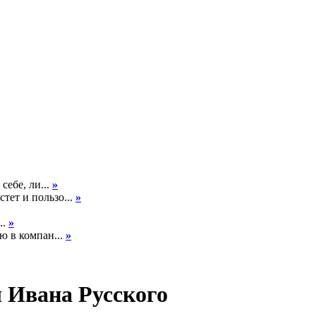
себе, ли...
»
тет и пользо...
»
..
»
ю в компан...
»
 Ивана Русского