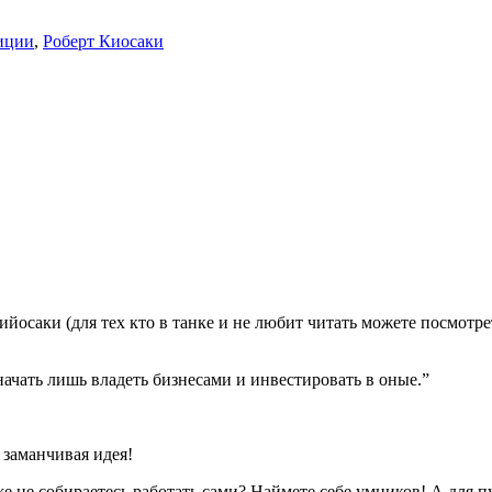
иции
,
Роберт Киосаки
ийосаки (для тех кто в танке и не любит читать можете посмотре
начать лишь владеть бизнесами и инвестировать в оные.”
 заманчивая идея!
е не собираетесь работать сами? Наймете себе умников! А для 