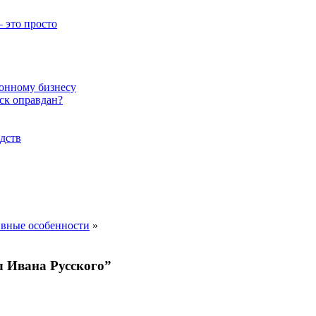
 это просто
онному бизнесу
ск оправдан?
дств
ивные особенности
»
л Ивана Русского”