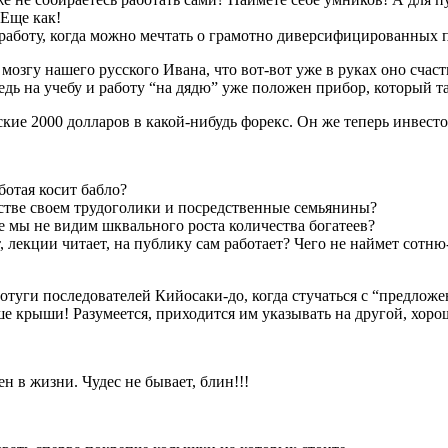
 Еще как!
работу, когда можно мечтать о грамотно диверсифицированных п
озгу нашего русского Ивана, что вот-вот уже в руках оно счаст
дь на учебу и работу “на дядю” уже положен прибор, который т
кие 2000 долларов в какой-нибудь форекс. Он же теперь инвесто
ботая косит бабло?
нстве своем трудоголики и посредственные семьянины?
е мы не видим шквального роста количества богатеев?
, лекции читает, на публику сам работает? Чего не наймет сот
потуги последователей Кийосаки-до, когда стучаться с “предложе
ыше крыши! Разумеется, приходится им указывать на другой, хор
 в жизни. Чудес не бывает, блин!!!