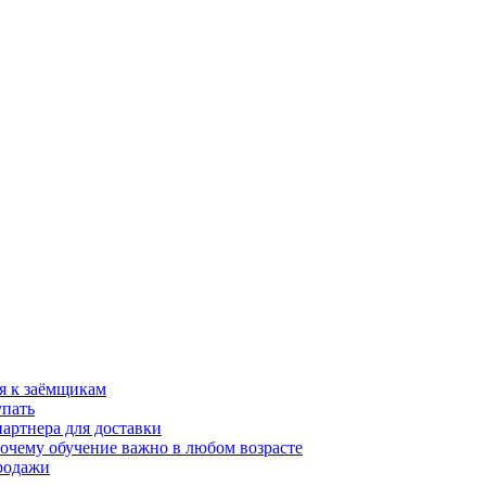
я к заёмщикам
упать
партнера для доставки
почему обучение важно в любом возрасте
продажи