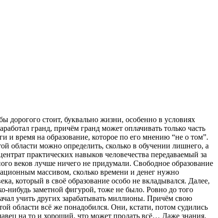
 бы дорогого стоит, буквально жизни, особенно в условиях
аработал гранд, причём гранд может оплачивать только часть
ньги и время на образование, которое по его мнению “не о том”.
той области можно определить, сколько в обучении лишнего, а
нцентрат практических навыков человечества передаваемый за
много веков лучше ничего не придумали. Свободное образование
рмационным массивом, сколько времени и денег нужно
ека, который в своё образование особо не вкладывался. Далее,
о-нибудь заметной фигурой, тоже не было. Ровно до того
 начал учить других зарабатывать миллионы. Причём свою
ой области всё же понадобился. Они, кстати, потом судились
давец на то и хороший, что может продать всё… Даже знания,