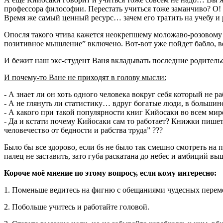
профессора философии. Перестать учиться тоже заманчиво? О!
Время же самый ценный ресурс… зачем его тратить на учебу и 
Опосля такого чтива кажется неокрепшему моложаво-розовому м
позитивное мышление” включено. Вот-вот уже пойдет бабло, ве
И бежит наш экс-студент Ваня вкладывать последние родительс
И почему-то Ване не приходят в голову мысли:
- А знает ли он хоть одного человека вокруг себя который не ра
- А не глянуть ли статистику… вдруг богатые люди, в больши
- А какого при такой популярности книг Кийосаки во всем мир
- Да и кстати почему Кийосаки сам то работает? Книжки пишет
человечество от бедности и рабства труда” ???
Было бы все здорово, если бs не было так смешно смотреть на 
палец не заставить, зато губа раскатана до небес и амбиций в
Короче моё мнение по этому вопросу, если кому интересно:
1. Поменьше ведитесь на фигню с обещаниями чудесных перемен
2. Побольше учитесь и работайте головой.