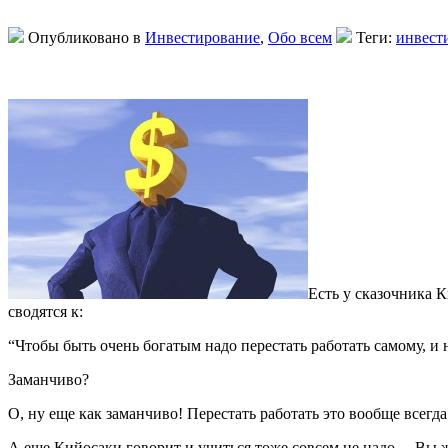
Опубликовано в
Инвестирование
,
Обо всем
Теги:
инвест
Есть у сказочника К
сводятся к:
“Чтобы быть очень богатым надо перестать работать самому, и 
Заманчиво?
О, ну еще как заманчиво! Перестать работать это вообще всегда
А еще Кийосаки говорит и учиться тоже совсем не надо… Вы ж