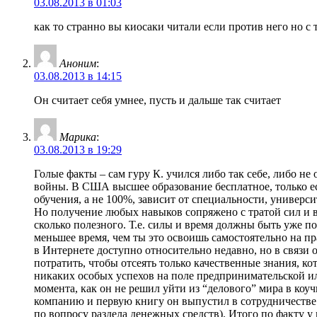
03.08.2013 в 01:03
как то странно вы киосаки читали если против него но с 
Аноним
:
03.08.2013 в 14:15
Он считает себя умнее, пусть и дальше так считает
Марика
:
03.08.2013 в 19:29
Голые факты – сам гуру К. учился либо так себе, либо не
войны. В США высшее образование бесплатное, только есл
обучения, а не 100%, зависит от специальности, университе
Но получение любых навыков сопряжено с тратой сил и вр
сколько полезного. Т.е. силы и время должны быть уже п
меньшее время, чем ты это освоишь самостоятельно на пр
в Интернете доступно относительно недавно, но в связи
потратить, чтобы отсеять только качественные знания, ко
никаких особых успехов на поле предпринимательской или
момента, как он не решил уйти из “делового” мира в коу
компанию и первую книгу он выпустил в сотрудничестве в
по вопросу раздела денежных средств). Итого по факту у