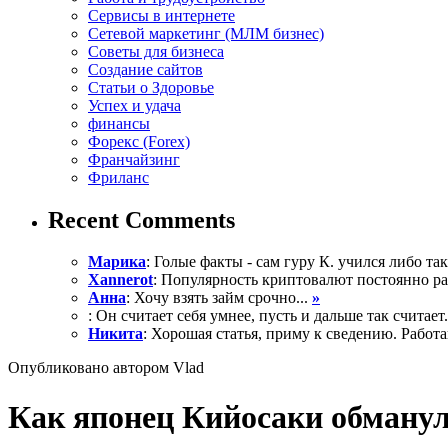
Сервисы в интернете
Сетевой маркетинг (МЛМ бизнес)
Советы для бизнеса
Создание сайтов
Статьи о Здоровье
Успех и удача
финансы
Форекс (Forex)
Франчайзинг
Фриланс
Recent Comments
Марика
: Голые факты - сам гуру К. учился либо так 
Xannerot
: Популярность криптовалют постоянно рас
Анна
: Хочу взять займ срочно...
»
: Он считает себя умнее, пусть и дальше так считает.
Никита
: Хорошая статья, приму к сведению. Работа
Опубликовано автором Vlad
Как японец Кийосаки обманул