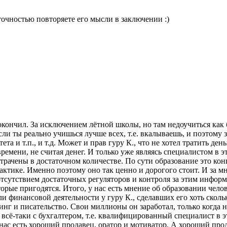
точностью повторяете его мысли в заключении :)
 окончил. За исключением лётной школы, но там недоучиться как
и ты реально учишься лучше всех, т.е. вкалываешь, и поэтому з
та и т.п., и т.д. Может и прав гуру К., что не хотел тратить де
емени, не считая денег. И только уже являясь специалистом в э
отрачены в достаточном количестве. По сути образование это ко
актике. Именно поэтому оно так ценно и дорогого стоит. И за 
 отсутствием достаточных регуляторов и контроля за этим инфо
торые пригодятся. Итого, у нас есть мнение об образовании челов
 финансовой деятельности у гуру К., сделавших его хоть скольк
чинг и писательство. Свои миллионы он заработал, только когда
сё-таки с бухгалтером, т.е. квалифицированный специалист в эт
 нас есть хороший продавец, оратор и мотиватор. А хороший про