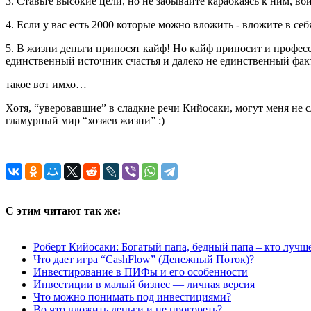
3. Ставьте высокие цели, но не забывайте карабкаясь к ним, в
4. Если у вас есть 2000 которые можно вложить - вложите в с
5. В жизни деньги приносят кайф! Но кайф приносит и профес
единственный источник счастья и далеко не единственный фак
такое вот имхо…
Хотя, “уверовавшие” в сладкие речи Кийосаки, могут меня не 
гламурный мир “хозяев жизни” :)
С этим читают так же:
Роберт Кийосаки: Богатый папа, бедный папа – кто лучш
Что дает игра “CashFlow” (Денежный Поток)?
Инвестирование в ПИФы и его особенности
Инвестиции в малый бизнес — личная версия
Что можно понимать под инвестициями?
Во что вложить деньги и не прогореть?