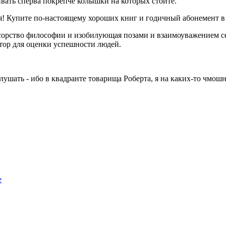
бивать сперва покрепче колышки на которых стоите.
ебя! Купите по-настоящему хороших книг и годичный абонемент в
сорство философии и изобилующая позами и взаимоуважением се
тор для оценки успешности людей.
слушать - ибо в квадранте товарища Роберта, я на каких-то чмо
е