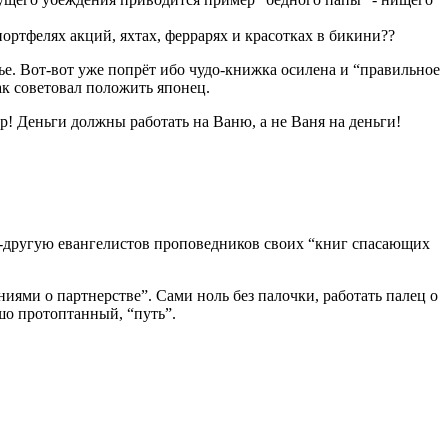
ортфелях акций, яхтах, феррарях и красотках в бикини??
ье. Вот-вот уже попрёт ибо чудо-книжка осилена и “правильное
ак советовал положить японец.
р! Деньги должны работать на Ваню, а не Ваня на деньги!
ню-другую евангелистов проповедников своих “книг спасающих
ниями о партнерстве”. Сами ноль без палочки, работать палец о
ошо протоптанный, “путь”.