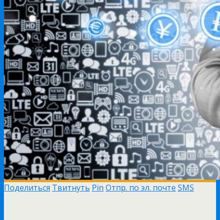
Поделиться
Твитнуть
Pin
Отпр. по эл. почте
SMS