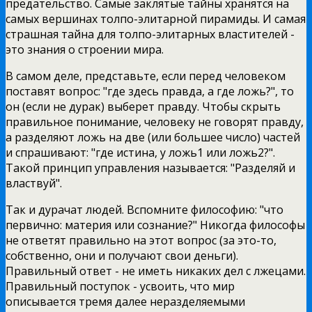
предательство. Самые заклятые тайны хранятся на
самых вершинах толпо-элитарной пирамиды. И самая
страшная тайна для толпо-элитарных властителей -
это знания о строении мира.
В самом деле, представьте, если перед человеком
поставят вопрос: "где здесь правда, а где ложь?", то
он (если не дурак) выберет правду. Чтобы скрыть
правильное понимание, человеку не говорят правду,
а разделяют ложь на две (или большее число) частей
и спрашивают: "где истина, у ложь1 или ложь2?".
Такой принцип управления называется: "Разделяй и
властвуй".
Так и дурачат людей. Вспомните философию: "что
первично: материя или сознание?" Никогда философы
не ответят правильно на этот вопрос (за это-то,
собственно, они и получают свои деньги).
Правильный ответ - не иметь никаких дел с лжецами.
Правильный поступок - усвоить, что мир
описывается тремя далее неразделяемыми