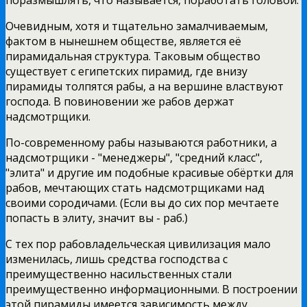
Очевидным, хотя и тщательно замалчиваемым,
фактом в нынешнем обществе, является её
пирамидальная структура. Таковым общество
существует с египетских пирамид, где внизу
пирамиды толпятся рабы, а на вершине властвуют
господа. В повиновении же рабов держат
надсмотрщики.
По-современному рабы называются работники, а
надсмотрщики - "менеджеры", "средний класс",
"элита" и другие им подобные красивые обёртки для
рабов, мечтающих стать надсмотрщиками над
своими сородичами. (Если вы до сих пор мечтаете
попасть в элиту, значит вы - раб.)
С тех пор рабовладельческая цивилизация мало
изменилась, лишь средства господства с
преимущественно насильственных стали
преимущественно информационными. В построении
этой пирамиды имеется зависимость между