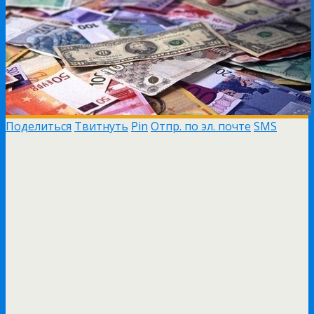
Поделиться
Твитнуть
Pin
Отпр. по эл. почте
SMS