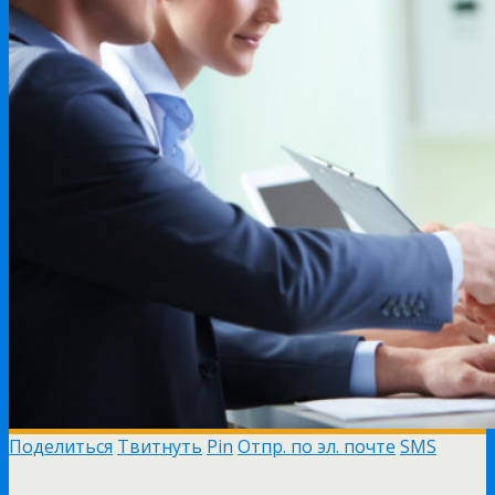
Поделиться
Твитнуть
Pin
Отпр. по эл. почте
SMS