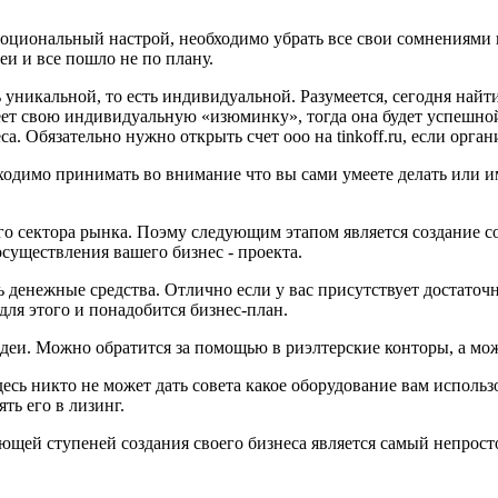
оциональный настрой, необходимо убрать все свои сомнениями и
еи и все пошло не по плану.
ь уникальной, то есть индивидуальной. Разумеется, сегодня най
имеет свою индивидуальную «изюминку», тогда она будет успешн
. Обязательно нужно открыть счет ооо на tinkoff.ru, если орга
бходимо принимать во внимание что вы сами умеете делать или и
го сектора рынка. Поэму следующим этапом является создание с
осуществления вашего бизнес - проекта.
 денежные средства. Отлично если у вас присутствует достаточн
ля этого и понадобится бизнес-план.
еи. Можно обратится за помощью в риэлтерские конторы, а мож
есь никто не может дать совета какое оборудование вам использ
ть его в лизинг.
ющей ступеней создания своего бизнеса является самый непрост