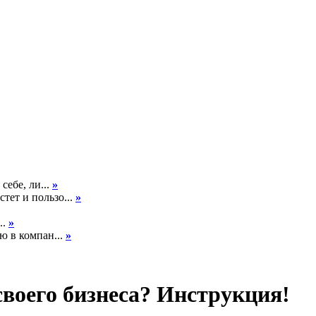
себе, ли...
»
тет и пользо...
»
..
»
ю в компан...
»
своего бизнеса? Инструкция!