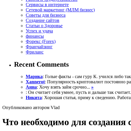
Сервисы в интернете
Сетевой маркетинг (МЛМ бизнес)
Советы для бизнеса
Создание сайтов
Статьи о Здоровье
Успех и удача
финансы
Форекс (Forex)
Франчайзинг
Фриланс
Recent Comments
Марика
: Голые факты - сам гуру К. учился либо так 
Xannerot
: Популярность криптовалют постоянно рас
Анна
: Хочу взять займ срочно...
»
: Он считает себя умнее, пусть и дальше так считает.
Никита
: Хорошая статья, приму к сведению. Работа
Опубликовано автором Vlad
Что необходимо для создания 