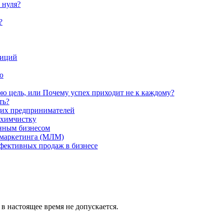
 нуля?
?
тиций
ю
ою цель, или Почему успех приходит не к каждому?
ть?
щих предпринимателей
 химчистку
енным бизнесом
 маркетинга (МЛМ)
ффективных продаж в бизнесе
в настоящее время не допускается.