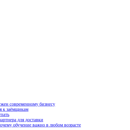
нужен современному бизнесу
я к заёмщикам
упать
партнера для доставки
почему обучение важно в любом возрасте