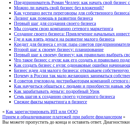
Предприниматель Роман Челлер: как начать свой бизнес с
Можно ли начать свой бизнес без вложений?
Как успешно вести переговоры для собственного бизнеса
Лизинг как помощь в развитии бизнеса
Первый шаг для создания своего бизнеса
Мы создаем свою компанию сетевого маркетинга
Создание своего бизнеса: Привлечение начальных инвес
Где и как взять деньги на развитие малого бизнеса
Кредит для бизнеса с нуля: пара советов предпринимател
Второй шаг к своему бизнесу: планирование
Первый шаг к своему бизнесу: как правильно выбрать св
Что такое бизнес с нуля: как его создать и правильно пода
Как создать бизнес с нуля: одинаковые ошибки начинаю
Бизнес идеи для малого бизнеса: открываем собственную
Почему в России так мало желающих заниматься собств
8 советов пчеловода дистрибьюторам компаний сетевого
Как научиться общаться с людьми и приобрести навык э
Как зарабатывать деньги: подробный Урок
Семь шагов к созданию своего успешного бизнеса
Свежие факты маркетинга в бизнесе
«
Как зарегистрировать ИП или ООО
Прием и обналичивание платежей при работе фрилансером
»
Вы можете пропустить до конца и оставить ответ. Диагностики 