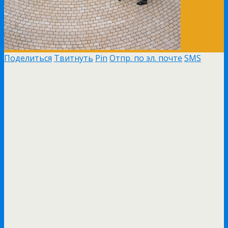
Поделиться
Твитнуть
Pin
Отпр. по эл. почте
SMS