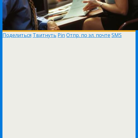
Поделиться
Твитнуть
Pin
Отпр. по эл. почте
SMS