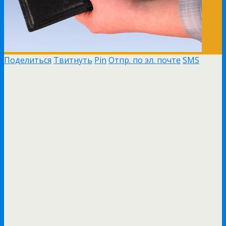
Поделиться
Твитнуть
Pin
Отпр. по эл. почте
SMS