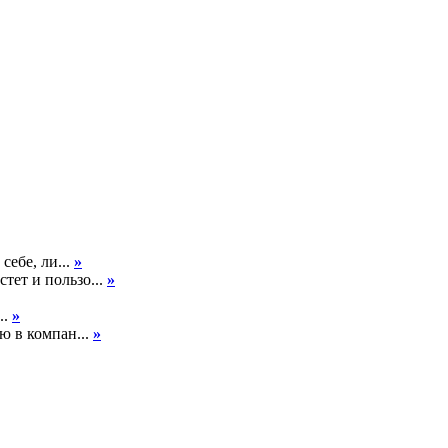
себе, ли...
»
тет и пользо...
»
..
»
ю в компан...
»