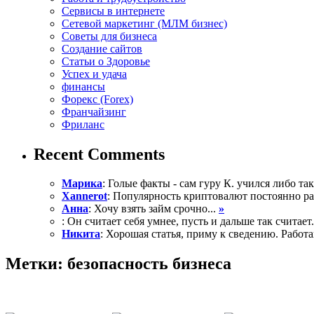
Сервисы в интернете
Сетевой маркетинг (МЛМ бизнес)
Советы для бизнеса
Создание сайтов
Статьи о Здоровье
Успех и удача
финансы
Форекс (Forex)
Франчайзинг
Фриланс
Recent Comments
Марика
: Голые факты - сам гуру К. учился либо так 
Xannerot
: Популярность криптовалют постоянно рас
Анна
: Хочу взять займ срочно...
»
: Он считает себя умнее, пусть и дальше так считает.
Никита
: Хорошая статья, приму к сведению. Работа
Метки: безопасность бизнеса