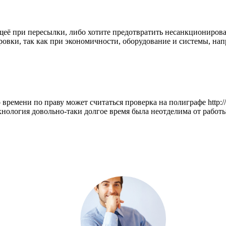
ещеё при пересылки, либо хотите предотвратить несанкциониро
ровки, так как при экономичности, оборудование и системы, нап
емени по праву может считаться проверка на полиграфе http://om
хнология довольно-таки долгое время была неотделима от работ