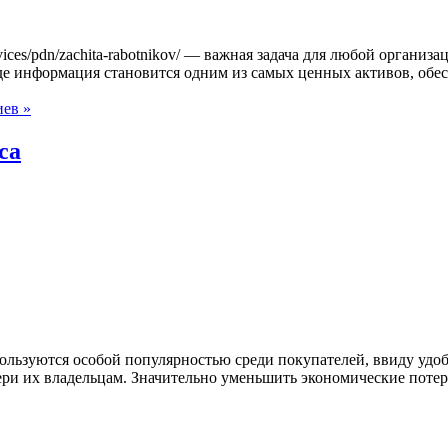
rvices/pdn/zachita-rabotnikov/ — важная задача для любой органи
где информация становится одним из самых ценных активов, обе
иев »
са
льзуются особой популярностью среди покупателей, ввиду удоб
ри их владельцам. Значительно уменьшить экономические поте