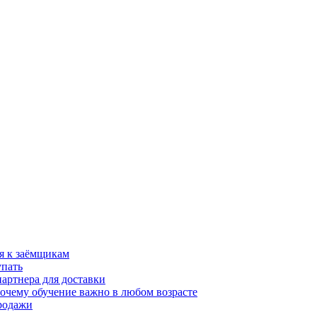
я к заёмщикам
упать
партнера для доставки
почему обучение важно в любом возрасте
продажи