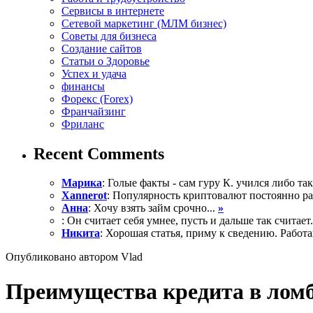
Сервисы в интернете
Сетевой маркетинг (МЛМ бизнес)
Советы для бизнеса
Создание сайтов
Статьи о Здоровье
Успех и удача
финансы
Форекс (Forex)
Франчайзинг
Фриланс
Recent Comments
Марика
: Голые факты - сам гуру К. учился либо так 
Xannerot
: Популярность криптовалют постоянно рас
Анна
: Хочу взять займ срочно...
»
: Он считает себя умнее, пусть и дальше так считает.
Никита
: Хорошая статья, приму к сведению. Работа
Опубликовано автором Vlad
Преимущества кредита в лом