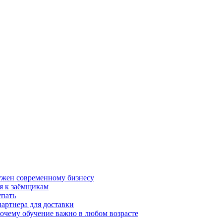
нужен современному бизнесу
я к заёмщикам
упать
партнера для доставки
почему обучение важно в любом возрасте