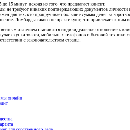
до 15 минут, исходя из того, что предлагает клиент.
рды не требуют никаких подтверждающих документов личности 
ен для тех, кто прокручивает большие суммы денег за короткое 
ение. Ломбарды такого не практикуют, что привлекает к ним в
твенным отличием становится индивидуальное отношение к клиен
случае скупка золота, мобильных телефонов и бытовой техники 
ответствии с законодательством страны.
ймы онлайн
едит
щества
гаранта
нег для собственного дела