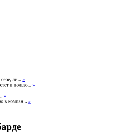
себе, ли...
»
тет и пользо...
»
..
»
ю в компан...
»
барде