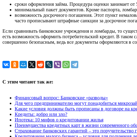
сроки оформления займа. Процедура оценки занимает от 5 
минимальный пакет документов. Кроме паспорта, ломба
возможность досрочного погашения. Этот пункт немаловаж
часто прописывают штрафные санкции за досрочное погаш
Если сравнивать банковские учреждения и ломбарды, то сущес
есть возможность оформить потребительский кредит. В таком 
совершенно безопасным, ведь все документы оформляются в со
С этим читают так же:
Финансовый вопрос: Банковские «разводы»
Для чего предпринимателю могут понадобиться микроза
Какие условия должны быть прописаны в договоре на кр
Кредиты: добро или зло?
Ипотека: 10 мифов о кредитовании жилья
Преимущества кредитных карт в жизни современного об
Страхование банковских гарантий – это поручительство 
Кредитование малого бизнеса – условия для получения де