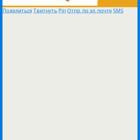
Поделиться
Твитнуть
Pin
Отпр. по эл. почте
SMS