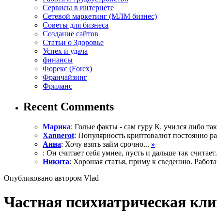
Сервисы в интернете
Сетевой маркетинг (МЛМ бизнес)
Советы для бизнеса
Создание сайтов
Статьи о Здоровье
Успех и удача
финансы
Форекс (Forex)
Франчайзинг
Фриланс
Recent Comments
Марика
: Голые факты - сам гуру К. учился либо так 
Xannerot
: Популярность криптовалют постоянно рас
Анна
: Хочу взять займ срочно...
»
: Он считает себя умнее, пусть и дальше так считает.
Никита
: Хорошая статья, приму к сведению. Работа
Опубликовано автором Vlad
Частная психиатрическая кли