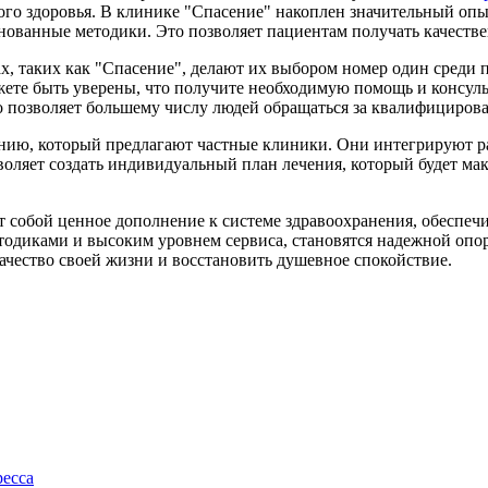
кого здоровья. В клинике "Спасение" накоплен значительный оп
ованные методики. Это позволяет пациентам получать качестве
ках, таких как "Спасение", делают их выбором номер один среди
жете быть уверены, что получите необходимую помощь и консул
то позволяет большему числу людей обращаться за квалифициро
чению, который предлагают частные клиники. Они интегрируют 
оляет создать индивидуальный план лечения, который будет ма
 собой ценное дополнение к системе здравоохранения, обеспеч
тодиками и высоким уровнем сервиса, становятся надежной опор
чество своей жизни и восстановить душевное спокойствие.
ресса