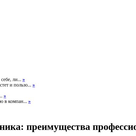
себе, ли...
»
тет и пользо...
»
..
»
ю в компан...
»
ника: преимущества професси