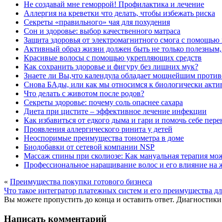
Не создавай мне геморрой! Профилактика и лечение
Аллергия на креветки что делать, чтобы избежать риска
Секреты «правильного» чая для похудения
Сон и здоровье: выбор качественного матраса
Защита здоровья от электромагнитного смога с помощью
Активный образ жизни должен быть не только полезным
Красивые волосы с помощью укрепляющих средств
Как сохранить здоровье и фигуру без лишних мук?
Знаете ли Вы,что календула обладает мощнейшим проти
Снова БАды, или как мы относимся к биологически акт
Что делать с животом после родов?
Секреты здоровье: почему соль опаснее сахара
Диета при цистите – эффективное лечение инфекции
Как избавиться от едкого дыма и гари и помочь себе пер
Проявления аллергического ринита у детей
Неоспоримые преимущества тонометра в доме
Биодобавки от сетевой компании NSP
Массаж спины при сколиозе: Как мануальная терапия мо
Профессиональное наращивание волос и его влияние на ж
«
Преимущества покупки готового бизнеса
Что такое интегратор платежных систем и его преимущества дл
Вы можете пропустить до конца и оставить ответ. Диагностики 
Написать комментарий