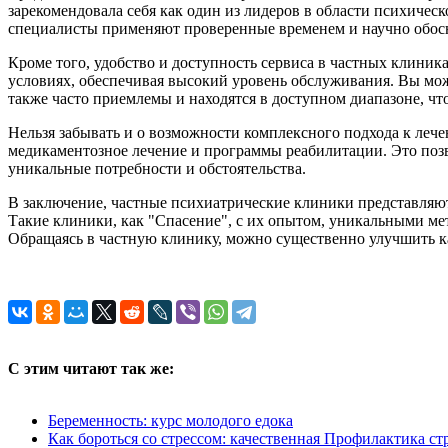
зарекомендовала себя как один из лидеров в области психичес
специалисты применяют проверенные временем и научно обосн
Кроме того, удобство и доступность сервиса в частных клини
условиях, обеспечивая высокий уровень обслуживания. Вы мо
также часто приемлемы и находятся в доступном диапазоне, ч
Нельзя забывать и о возможности комплексного подхода к ле
медикаментозное лечение и программы реабилитации. Это позв
уникальные потребности и обстоятельства.
В заключение, частные психиатрические клиники представляют
Такие клиники, как "Спасение", с их опытом, уникальными ме
Обращаясь в частную клинику, можно существенно улучшить ка
С этим читают так же:
Беременность: курс молодого едока
Как бороться со стрессом: качественная Профилактика ст