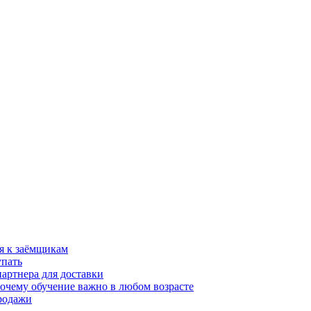
я к заёмщикам
упать
партнера для доставки
почему обучение важно в любом возрасте
продажи