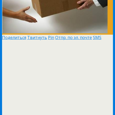
Поделиться
Твитнуть
Pin
Отпр. по эл. почте
SMS