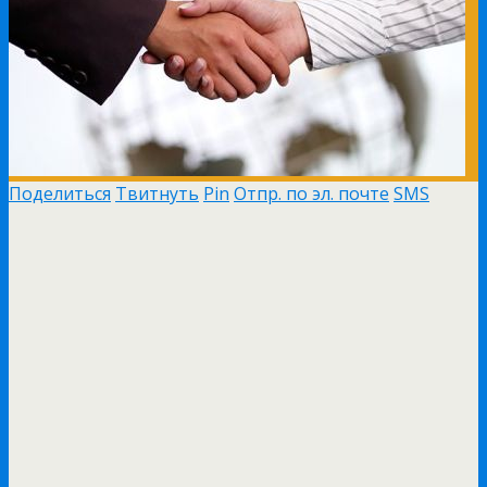
Поделиться
Твитнуть
Pin
Отпр. по эл. почте
SMS