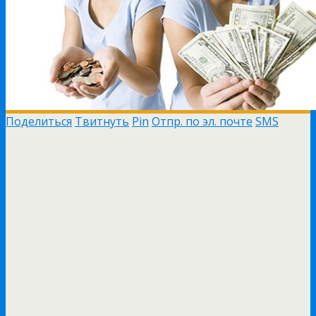
Поделиться
Твитнуть
Pin
Отпр. по эл. почте
SMS