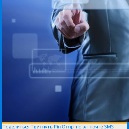
Поделиться
Твитнуть
Pin
Отпр. по эл. почте
SMS