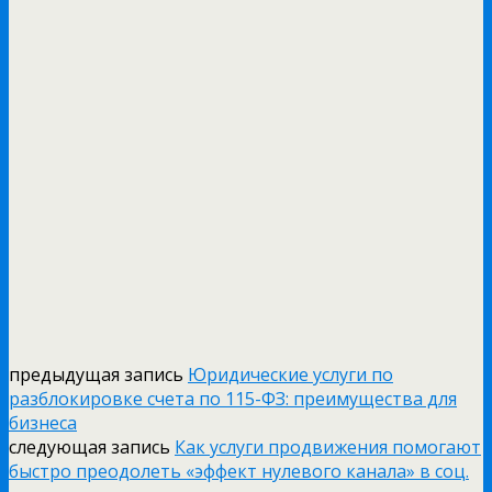
предыдущая запись
Юридические услуги по
разблокировке счета по 115-ФЗ: преимущества для
бизнеса
следующая запись
Как услуги продвижения помогают
быстро преодолеть «эффект нулевого канала» в соц.