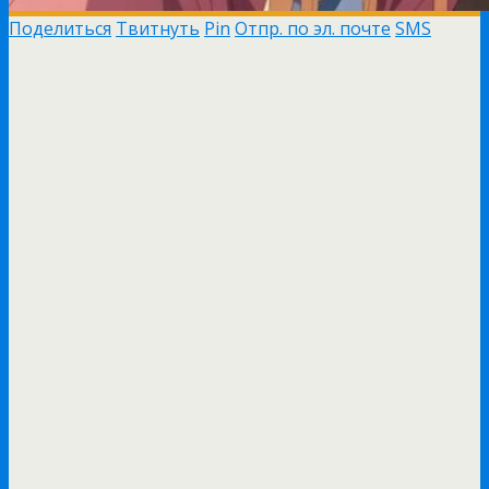
Поделиться
Твитнуть
Pin
Отпр. по эл. почте
SMS