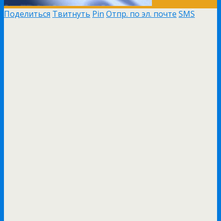
Поделиться
Твитнуть
Pin
Отпр. по эл. почте
SMS