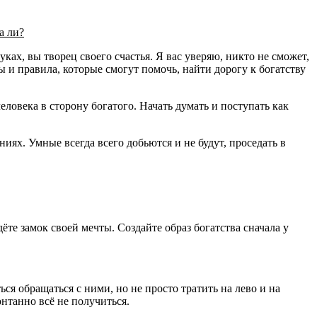
а ли?
уках, вы творец своего счастья. Я вас уверяю, никто не сможет,
ы и правила, которые смогут помочь, найти дорогу к богатству
еловека в сторону богатого. Начать думать и поступать как
аниях. Умные всегда всего добьются и не будут, проседать в
ёте замок своей мечты. Создайте образ богатства сначала у
ся обращаться с ними, но не просто тратить на лево и на
онтанно всё не получиться.