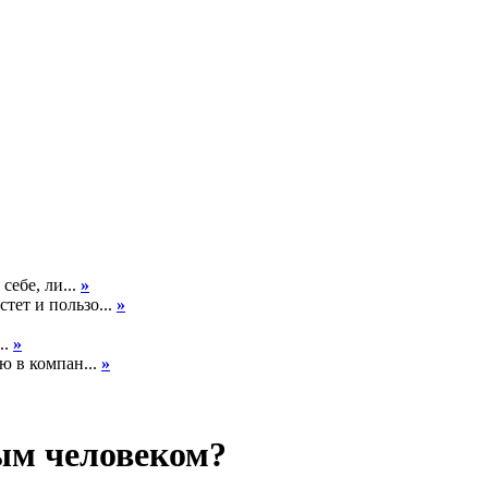
себе, ли...
»
тет и пользо...
»
..
»
ю в компан...
»
тым человеком?