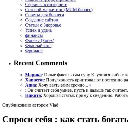
Сервисы в интернете
Сетевой маркетинг (МЛМ бизнес)
Советы для бизнеса
Создание сайтов
Статьи о Здоровье
Успех и удача
финансы
Форекс (Forex)
Франчайзинг
Фриланс
Recent Comments
Марика
: Голые факты - сам гуру К. учился либо так 
Xannerot
: Популярность криптовалют постоянно рас
Анна
: Хочу взять займ срочно...
»
: Он считает себя умнее, пусть и дальше так считает.
Никита
: Хорошая статья, приму к сведению. Работа
Опубликовано автором Vlad
Спроси себя : как стать бога