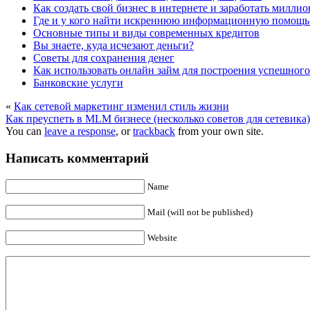
Как создать свой бизнес в интернете и заработать милли
Где и у кого найти искреннюю информационную помощь 
Основные типы и виды современных кредитов
Вы знаете, куда исчезают деньги?
Советы для сохранения денег
Как использовать онлайн займ для построения успешного
Банковские услуги
«
Как сетевой маркетинг изменил стиль жизни
Как преуспеть в MLM бизнесе (несколько советов для сетевика)
You can
leave a response
, or
trackback
from your own site.
Написать комментарий
Name
Mail (will not be published)
Website