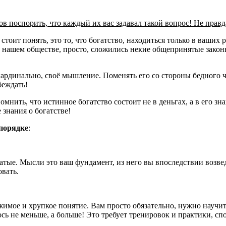
ов поспорить, что каждый их вас задавал такой вопрос! Не правд
тоит понять, это то, что богатство, находиться только в ваших р
 В нашем обществе, просто, сложились некие общепринятые закон
кардинально, своё мышление. Поменять его со стороны бедного ч
беждать!
омнить, что истинное богатство состоит не в деньгах, а в его зн
 знания о богатстве!
 порядке
:
атые. Мысли это ваш фундамент, из него вы впоследствии возвед
овать.
имое и хрупкое понятие. Вам просто обязательно, нужно научить
ось не меньше, а больше! Это требует тренировок и практики, сп