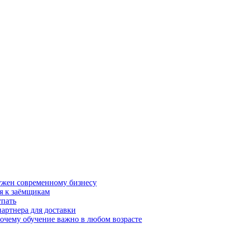
нужен современному бизнесу
я к заёмщикам
упать
партнера для доставки
почему обучение важно в любом возрасте