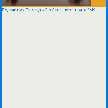
Поделиться
Твитнуть
Pin
Отпр. по эл. почте
SMS