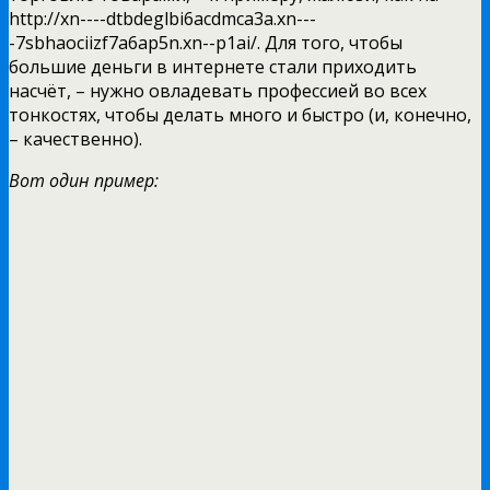
http://xn----dtbdeglbi6acdmca3a.xn---
-7sbhaociizf7a6ap5n.xn--p1ai/. Для того, чтобы
большие деньги в интернете стали приходить
насчёт, – нужно овладевать профессией во всех
тонкостях, чтобы делать много и быстро (и, конечно,
– качественно).
Вот один пример: