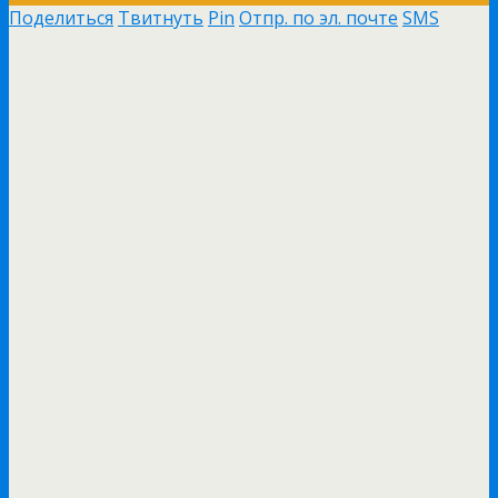
Поделиться
Твитнуть
Pin
Отпр. по эл. почте
SMS