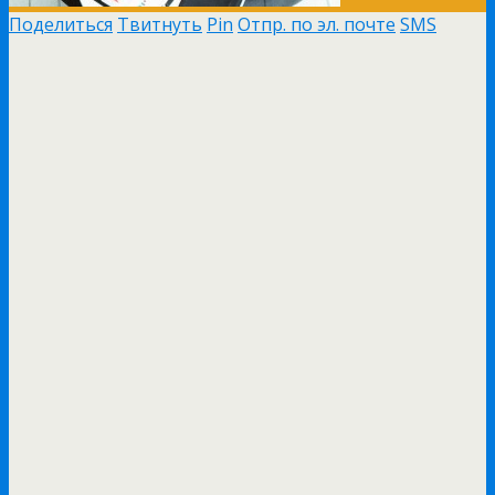
Поделиться
Твитнуть
Pin
Отпр. по эл. почте
SMS