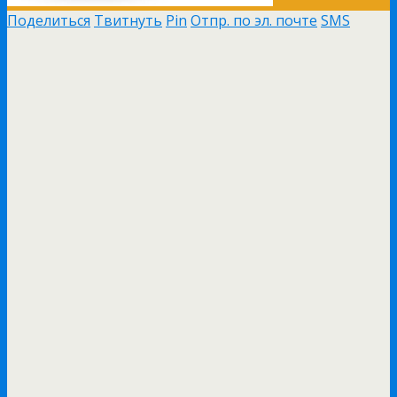
Поделиться
Твитнуть
Pin
Отпр. по эл. почте
SMS