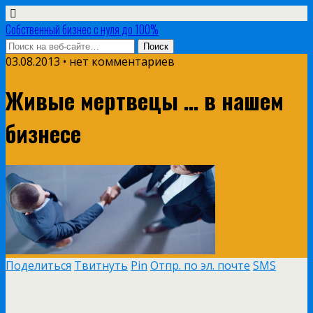
Собственный бизнес с нуля до 100%
03.08.2013 • нет комментариев
Живые мертвецы … в нашем
бизнесе
Поделиться
Твитнуть
Pin
Отпр. по эл. почте
SMS