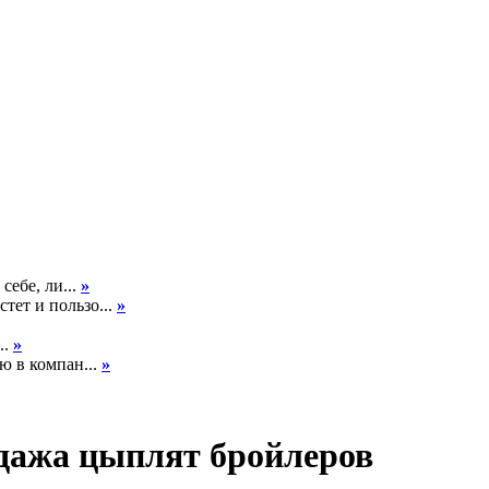
себе, ли...
»
тет и пользо...
»
..
»
ю в компан...
»
одажа цыплят бройлеров