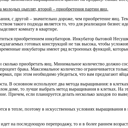
 молодых цыплят, второй – приобретения партии яиц.
ия, с другой – значительно дороже, чем приобретение яиц. Тем 
ством такого подхода является то, что для реализации бизнес и
ыделяют комнату в квартире.
отиться приобретением инкубаторов. Инкубатор бытовой Несушк
едлагаемых готовых конструкций не так высока, чтобы усложнят
овременные инкубаторы имеют ряд встроенных функций, которые
и сколько приобретать яиц. Минимальное количество должно сост
й процент брака. Максимальное количество ограничивается тол
рмах, при этом необходимо убедиться, что вам предлагают яйца
ста. В основном используют два метода выращивания: в клетках
лом доме, то лучше выбрать метод выращивания в клетках. На э
ние. Причем, если планируется делать несколько заходов по вы
тся в тепле, поэтому в искусственных условиях выращивания 
а идет на последующую перепродажу, то и в более раннем возра