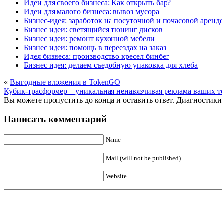
Идеи для своего бизнеса: Как открыть бар?
Идеи для малого бизнеса: вывоз мусора
Бизнес-идея: заработок на посуточной и почасовой аренд
Бизнес идеи: светящийся тюнинг дисков
Бизнес идеи: ремонт кухонной мебели
Бизнес идеи: помощь в переездах на заказ
Идея бизнеса: производство кресел бинбег
Бизнес идея: делаем съедобную упаковка для хлеба
«
Выгодные вложения в TokenGO
Кубик-трасформер – уникальная ненавязчивая реклама ваших т
Вы можете пропустить до конца и оставить ответ. Диагностики 
Написать комментарий
Name
Mail (will not be published)
Website