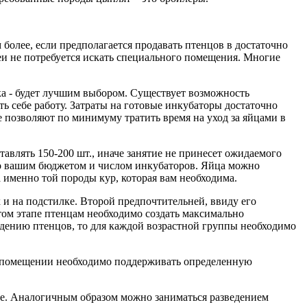
более, если предполагается продавать птенцов в достаточно
деи не потребуется искать специального помещения. Многие
а - будет лучшим выбором. Существует возможность
ь себе работу. Затраты на готовые инкубаторы достаточно
 позволяют по минимуму тратить время на уход за яйцами в
авлять 150-200 шт., иначе занятие не принесет ожидаемого
ько вашим бюджетом и числом инкубаторов. Яйца можно
 именно той породы кур, которая вам необходима.
 и на подстилке. Второй предпочтительней, ввиду его
том этапе птенцам необходимо создать максимально
ведению птенцов, то для каждой возрастной группы необходимо
в помещении необходимо поддерживать определенную
сте. Аналогичным образом можно заниматься разведением