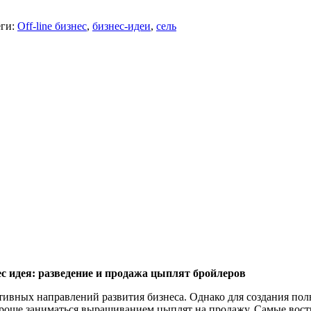
ги:
Off-line бизнес
,
бизнес-идеи
,
сель
с идея: разведение и продажа цыплят бройлеров
ктивных направлений развития бизнеса. Однако для создания п
 проще заниматься выращиванием цыплят на продажу. Самые вос