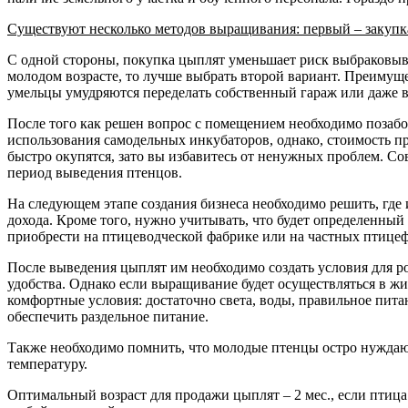
Существуют несколько методов выращивания: первый – закупка
С одной стороны, покупка цыплят уменьшает риск выбраковыван
молодом возрасте, то лучше выбрать второй вариант. Преимуще
умельцы умудряются переделать собственный гараж или даже в
После того как решен вопрос с помещением необходимо позаб
использования самодельных инкубаторов, однако, стоимость пр
быстро окупятся, зато вы избавитесь от ненужных проблем. С
период выведения птенцов.
На следующем этапе создания бизнеса необходимо решить, где 
дохода. Кроме того, нужно учитывать, что будет определенны
приобрести на птицеводческой фабрике или на частных птицефе
После выведения цыплят им необходимо создать условия для ро
удобства. Однако если выращивание будет осуществляться в жи
комфортные условия: достаточно света, воды, правильное пита
обеспечить раздельное питание.
Также необходимо помнить, что молодые птенцы остро нуждаю
температуру.
Оптимальный возраст для продажи цыплят – 2 мес., если птиц