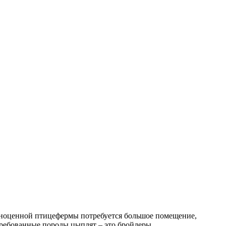
олноценной птицефермы потребуется большое помещение,
требованные породы цыплят – это бройлеры.