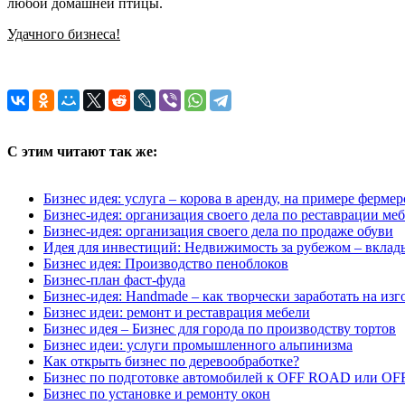
любой домашней птицы.
Удачного бизнеса!
С этим читают так же:
Бизнес идея: услуга – корова в аренду, на примере фермер
Бизнес-идея: организация своего дела по реставрации меб
Бизнес-идея: организация своего дела по продаже обуви
Идея для инвестиций: Недвижимость за рубежом – вклады
Бизнес идея: Производство пеноблоков
Бизнес-план фаст-фуда
Бизнес-идея: Handmade – как творчески заработать на из
Бизнес идеи: ремонт и реставрация мебели
Бизнес идея – Бизнес для города по производству тортов
Бизнес идеи: услуги промышленного альпинизма
Как открыть бизнес по деревообработке?
Бизнес по подготовке автомобилей к OFF ROAD или O
Бизнес по установке и ремонту окон