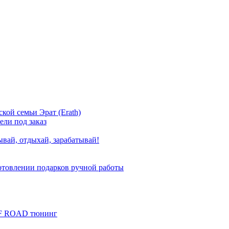
ской семьи Эрат (Erath)
ели под заказ
вай, отдыхай, зарабатывай!
готовлении подарков ручной работы
FF ROAD тюнинг