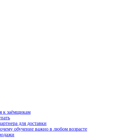
я к заёмщикам
упать
партнера для доставки
почему обучение важно в любом возрасте
продажи