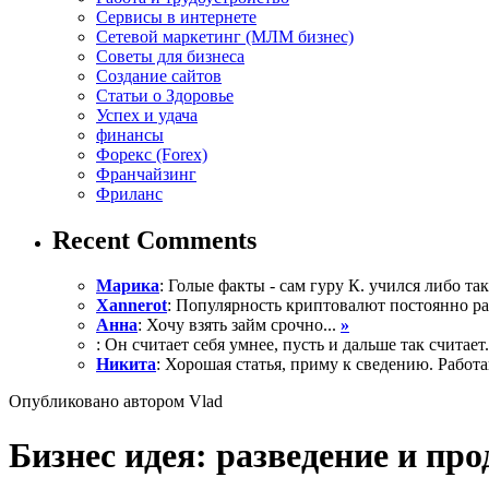
Сервисы в интернете
Сетевой маркетинг (МЛМ бизнес)
Советы для бизнеса
Создание сайтов
Статьи о Здоровье
Успех и удача
финансы
Форекс (Forex)
Франчайзинг
Фриланс
Recent Comments
Марика
: Голые факты - сам гуру К. учился либо так 
Xannerot
: Популярность криптовалют постоянно рас
Анна
: Хочу взять займ срочно...
»
: Он считает себя умнее, пусть и дальше так считает.
Никита
: Хорошая статья, приму к сведению. Работа
Опубликовано автором Vlad
Бизнес идея: разведение и пр