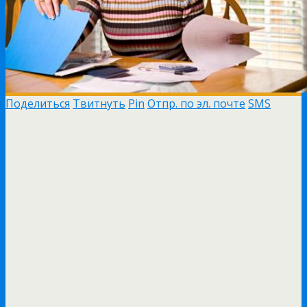
Поделиться
Твитнуть
Pin
Отпр. по эл. почте
SMS