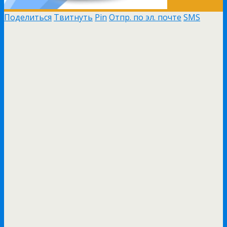
Поделиться
Твитнуть
Pin
Отпр. по эл. почте
SMS