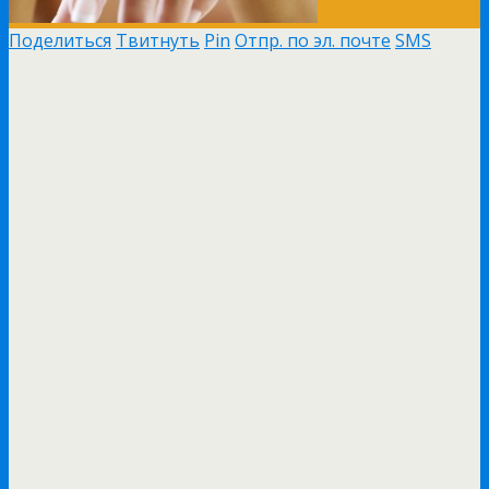
Поделиться
Твитнуть
Pin
Отпр. по эл. почте
SMS