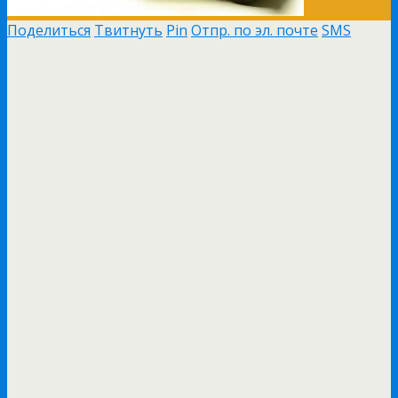
Поделиться
Твитнуть
Pin
Отпр. по эл. почте
SMS