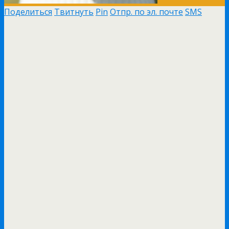
Поделиться
Твитнуть
Pin
Отпр. по эл. почте
SMS