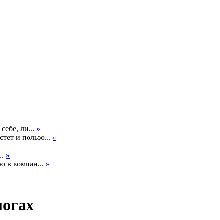
себе, ли...
»
тет и пользо...
»
..
»
ю в компан...
»
логах