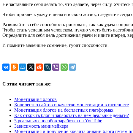
Не заставляйте себя делать то, что делаете, через силу. Учитесь
Чтобы привлечь удачу и деньги в свою жизнь, следуйте всегда
Развивайте в себе способность рисковать, так как удача сопро
Чтобы стать успешным человеком, нужно уметь быть настойчи
Определите для себя цель достижения удачи и идите вперед, вер
И помните малейшее сомнение, губит способности.
С этим читают так же:
Монетизация блогов
Количество сайтов и качество монетизации в интернете
Монетизация блогов на бесплатных платформах
Как открыть блог и заработать на нем реальные деньги?
5 реальных способов заработка на YouTube
Зависимость манимейкера
Монетизация и получение кредита онлайн блога путём п