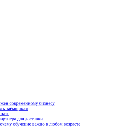
нужен современному бизнесу
я к заёмщикам
упать
партнера для доставки
почему обучение важно в любом возрасте