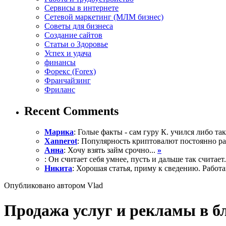
Сервисы в интернете
Сетевой маркетинг (МЛМ бизнес)
Советы для бизнеса
Создание сайтов
Статьи о Здоровье
Успех и удача
финансы
Форекс (Forex)
Франчайзинг
Фриланс
Recent Comments
Марика
: Голые факты - сам гуру К. учился либо так 
Xannerot
: Популярность криптовалют постоянно рас
Анна
: Хочу взять займ срочно...
»
: Он считает себя умнее, пусть и дальше так считает.
Никита
: Хорошая статья, приму к сведению. Работа
Опубликовано автором Vlad
Продажа услуг и рекламы в б