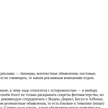
 рекламы — баннеры, контекстные объявления, постовые,
 если совмещать, то каким рекламным компаниям отдать
енное, к чему надо относится с осторожностью — к выбору
воём блоге не только раскрывать секреты фотомастерства, но
е рекомендую сотрудничать с Яндекс.Директ, Бегун и AdSense,
м релевантные объявления, то есть близкие к тематике (нише)
. Сперва надо узнать, какие объявления могут появляться в