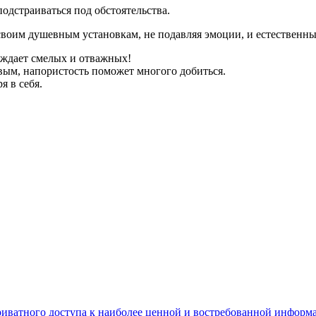
 подстраиваться под обстоятельства.
 своим душевным установкам, не подавляя эмоции, и естественн
вождает смелых и отважных!
вым, напористость поможет многого добиться.
я в себя.
риватного доступа к наиболее ценной и востребованной информ