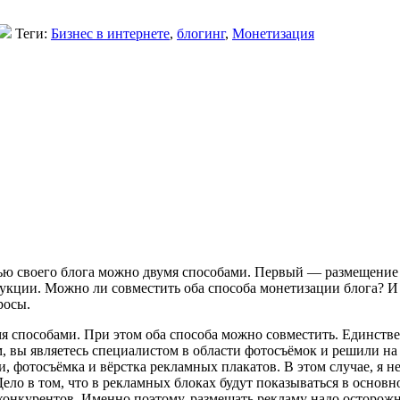
Теги:
Бизнес в интернете
,
блогинг
,
Монетизация
ью своего блога можно двумя способами. Первый — размещение
укции. Можно ли совместить оба способа монетизации блога? И
росы.
умя способами. При этом оба способа можно совместить. Единств
вы являетесь специалистом в области фотосъёмок и решили на с
, фотосъёмка и вёрстка рекламных плакатов. В этом случае, я н
ло в том, что в рекламных блоках будут показываться в основно
конкурентов. Именно поэтому, размещать рекламу надо осторожно