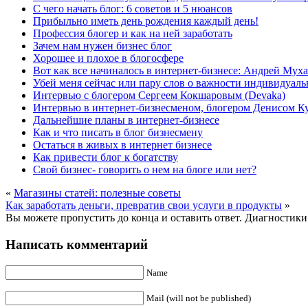
C чего начать блог: 6 советов и 5 нюансов
Прибыльно иметь день рождения каждый день!
Профессия блогер и как на ней заработать
Зачем нам нужен бизнес блог
Хорошее и плохое в блогосфере
Вот как все начиналось в интернет-бизнесе: Андрей Муха
Убей меня сейчас или пару слов о важности индивидуаль
Интервью с блогером Сергеем Кокшаровым (Devaka)
Интервью в интернет-бизнесменом, блогером Денисом 
Дальнейшие планы в интернет-бизнесе
Как и что писать в блог бизнесмену
Остаться в живых в интернет бизнесе
Как привести блог к богатству
Свой бизнес- говорить о нем на блоге или нет?
«
Магазины статей: полезные советы
Как заработать деньги, превратив свои услуги в продукты
»
Вы можете пропустить до конца и оставить ответ. Диагностики 
Написать комментарий
Name
Mail (will not be published)