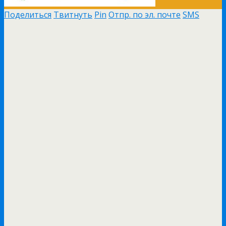
Поделиться
Твитнуть
Pin
Отпр. по эл. почте
SMS