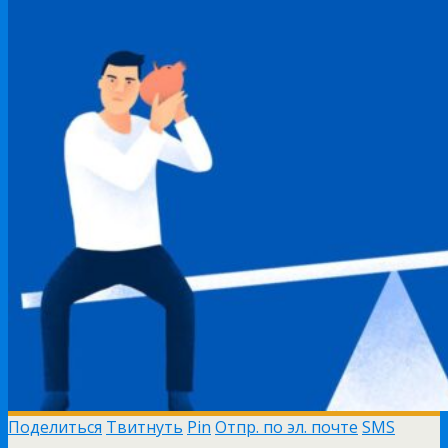
Поделиться
Твитнуть
Pin
Отпр. по эл. почте
SMS