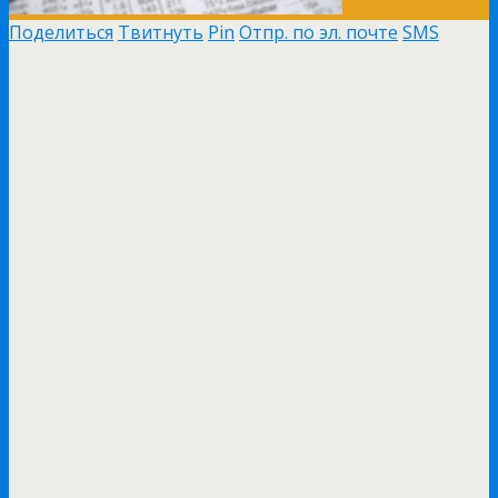
Поделиться
Твитнуть
Pin
Отпр. по эл. почте
SMS