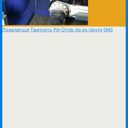
Поделиться
Твитнуть
Pin
Отпр. по эл. почте
SMS