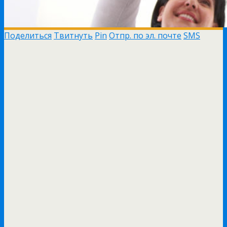
Поделиться
Твитнуть
Pin
Отпр. по эл. почте
SMS