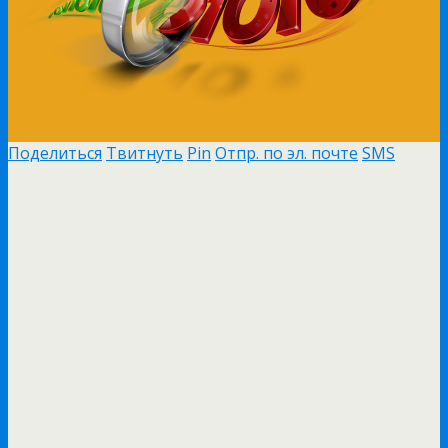
Поделиться
Твитнуть
Pin
Отпр. по эл. почте
SMS