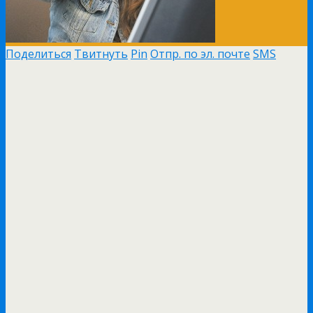
Поделиться
Твитнуть
Pin
Отпр. по эл. почте
SMS