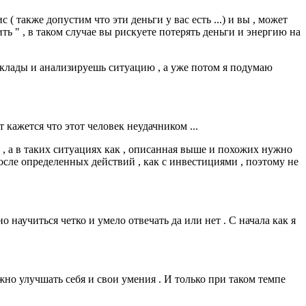
( также допустим что эти деньги у вас есть ...) и вы , может
ь " , в таком случае вы рискуете потерять деньги и энергию на
 доклады и анализируешь ситуацию , а уже потом я подумаю
кажется что этот человек неудачником ...
т , а в таких ситуациях как , описанная выше и похожих нужно
после определенных действий , как с инвестициями , поэтому не
научиться четко и умело отвечать да или нет . С начала как я
ужно улучшать себя и свои умения . И только при таком темпе