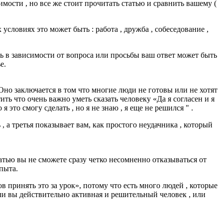
имости , но все же стоит прочитать статью и сравнить вашему (
условиях это может быть : работа , дружба , собеседование ,
едь в зависимости от вопроса или просьбы ваш ответ может быть
е.
 Оно заключается в том что многие люди не готовы или не хотят
ть что очень важно уметь сказать человеку «Да я согласен и я
 это смогу сделать , но я не знаю , я еще не решился " .
, а третья показывает вам, как простого неудачника , который
статью вы не сможете сразу четко несомненно отказываться от
пыта.
ов принять это за урок», потому что есть много людей , которые
Если вы действительно активная и решительный человек , или