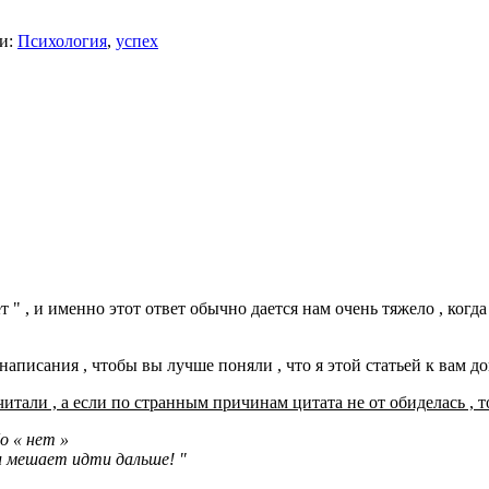
и:
Психология
,
успех
" , и именно этот ответ обычно дается нам очень тяжело , когда 
аписания , чтобы вы лучше поняли , что я этой статьей к вам дон
тали , а если по странным причинам цитата не от обиделась , т
о « нет »
и мешает идти дальше! "