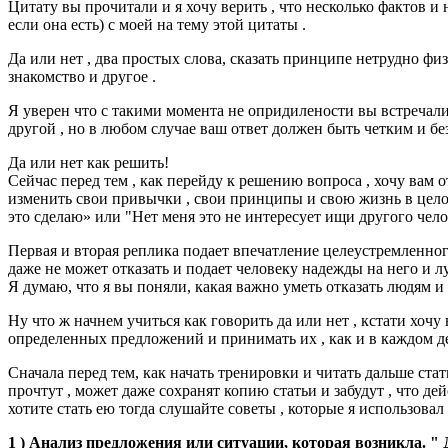
Цитату вы прочитали и я хочу верить , что несколько фактов и 
если она есть) с моей на тему этой цитаты .
Да или нет , два простых слова, сказать принципе нетрудно физ
знакомство и другое .
Я уверен что с такими момента не опридилености вы встречалис
другой , но в любом случае ваш ответ должен быть четким и без
Да или нет как решить!
Сейчас перед тем , как перейду к решению вопроса , хочу вам 
изменить свои привычки , свои принципы и свою жизнь в целом 
это сделаю» или "Нет меня это не интересует ищи другого человек
Первая и вторая реплика подает впечатление целеустремленного 
даже не может отказать и подает человеку надежды на него и л
Я думаю, что я вы поняли, какая важно уметь отказать людям и
Ну что ж начнем учиться как говорить да или нет , кстати хочу
определенных предложений и принимать их , как и в каждом де
Сначала перед тем, как начать тренировки и читать дальше стат
прочтут , может даже сохранят копию статьи и забудут , что д
хотите стать ею тогда слушайте советы , которые я использовал д
1 ) Анализ предложения или ситуации, которая возникла. " Д