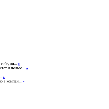
себе, ли...
»
тет и пользо...
»
..
»
ю в компан...
»
т