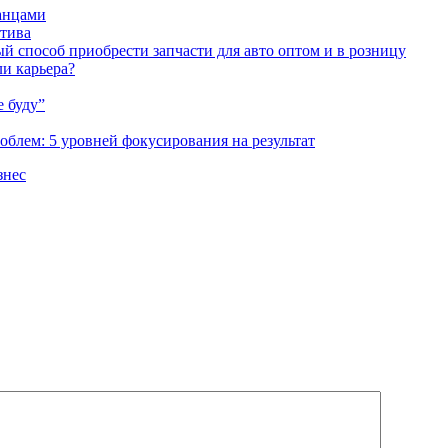
анцами
атива
й способ приобрести запчасти для авто оптом и в розницу
и карьера?
е буду”
роблем: 5 уровней фокусирования на результат
знес