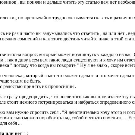
новинок , вы поняли и дальше читать эту статью вам нет необход
ически , но чрезвычайно трудно оказывается сказать в различных 
ь не раз и часто вы задумывались что ответить , да или нет , в
 всяких сомнений и как этого достичь читайте ниже в этой стать
ответить на вопрос, который может возникнуть у каждого из вас.
, так в диву всем вам такие люди существуют и я хочу им ответи
а " потому что когда вы говорите " Ну я не знаю , скорее всего я
человека , который знает что может сделать и что хочет сделать 
учше таким не быть.
 с радостью принять их пропосиции .
 вас сразу предупредить , что после того как вы прочитаете эту 
ле стоит немного потренироваться и набраться определенного о
ью вам нужно спросить себя , "Я действительно хочу этого и гот
ействительно можно поработать над собой и что-то изменить ... 
ля себя ...
а или нет " !