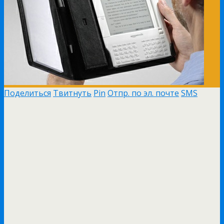
Поделиться
Твитнуть
Pin
Отпр. по эл. почте
SMS