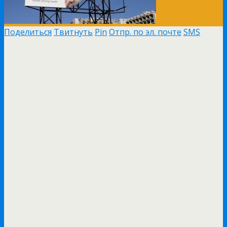
Поделиться
Твитнуть
Pin
Отпр. по эл. почте
SMS