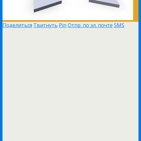
Поделиться
Твитнуть
Pin
Отпр. по эл. почте
SMS