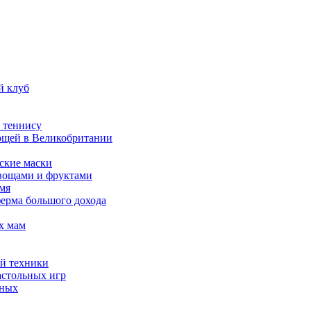
й клуб
 теннису
вощей в Великобритании
ские маски
овощами и фруктами
емя
ферма большого дохода
х мам
ой техники
астольных игр
тных