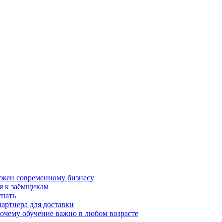
нужен современному бизнесу
я к заёмщикам
упать
партнера для доставки
почему обучение важно в любом возрасте