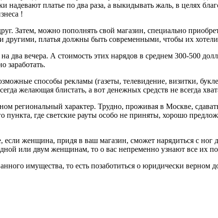
ки надевают платье по два раза, а выкидывать жаль, в целях бл
знеса !
уг. Затем, можно пополнять свой магазин, специально приобрета
o и другими, платья должны быть современными, чтобы их хотели
на два вечера. А стоимость этих нарядов в среднем 300-500 долл
о заработать.
зможные способы рекламы (газеты, телевидение, визитки, буклет
егда желающая блистать, а вот денежных средств не всегда хват
вном региональный характер. Трудно, проживая в Москве, сдавать
о пункта, где светские рауты особо не приняты, хорошо предло
, если женщина, придя в ваш магазин, сможет нарядиться с ног
 одной или двум женщинам, то о вас непременно узнают все их по
анного имущества, то есть позаботиться о юридически верном д