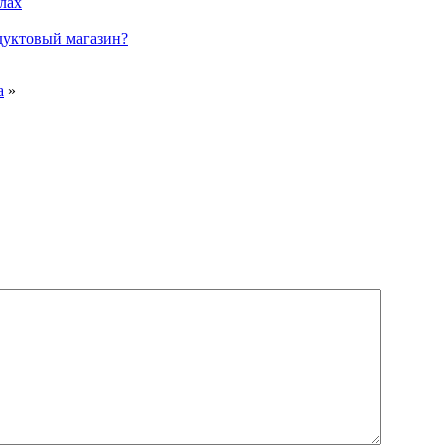
лах
дуктовый магазин?
а
»