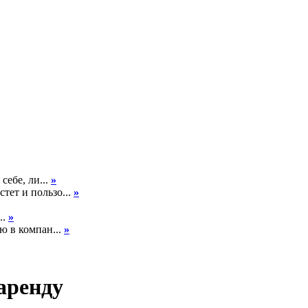
себе, ли...
»
тет и пользо...
»
..
»
ю в компан...
»
 аренду