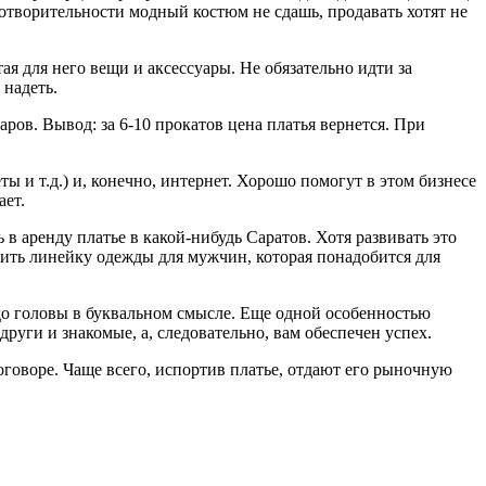
аготворительности модный костюм не сдашь, продавать хотят не
я для него вещи и аксессуары. Не обязательно идти за
 надеть.
аров. Вывод: за 6-10 прокатов цена платья вернется. При
ы и т.д.) и, конечно, интернет. Хорошо помогут в этом бизнесе
ает.
 в аренду платье в какой-нибудь Саратов. Хотя развивать это
жить линейку одежды для мужчин, которая понадобится для
 до головы в буквальном смысле. Еще одной особенностью
други и знакомые, а, следовательно, вам обеспечен успех.
оговоре. Чаще всего, испортив платье, отдают его рыночную