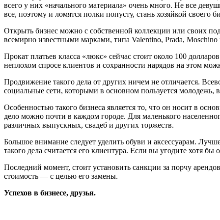
всего у них «начального материала» очень много. Не все девуш
все, поэтому и ломятся полки попусту, стань хозяйкой своего би
Открыть бизнес можно с собственной коллекции или своих подр
всемирно известными марками, типа Valentino, Prada, Moschin
Прокат платьев класса «люкс» сейчас стоит около 100 долларов 
неплохом спросе клиентов и сохранности нарядов на этом можн
Продвижение такого дела от других ничем не отличается. Всево
социальные сети, которыми в основном пользуется молодежь, вс
Особенностью такого бизнеса является то, что он носит в осно
дело можно почти в каждом городе. Для маленького населенног
различных выпускных, свадеб и других торжеств.
Большое внимание следует уделить обуви и аксессуарам. Лучше
такого дела считается его клиентура. Если вы угодите хотя бы
Последний момент, стоит установить санкции за порчу арендов
стоимость — с целью его замены.
Успехов в бизнесе, друзья.