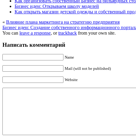
Как организовать собственный Бизнес на бильярдных сто
Бизнес идеи: Открываем школу моделей
Как открыть магазин детской одежды и собственный про
«
Влияние плана маркетинга на стратегию предприятия
Бизнес идеи: Создание собственного информационного портал
You can
leave a response
, or
trackback
from your own site.
Написать комментарий
Name
Mail (will not be published)
Website