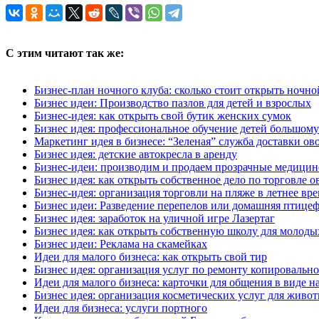
С этим читают так же:
Бизнес-план ночного клуба: сколько стоит открыть ночно
Бизнес идеи: Производство пазлов для детей и взрослых
Бизнес-идея: как открыть свой бутик женских сумок
Бизнес идея: профессиональное обучение детей большому
Маркетинг идея в бизнесе: “Зеленая” служба доставки о
Бизнес идея: детские автокресла в аренду
Бизнес-идеи: производим и продаем прозрачные медицин
Бизнес идея: как открыть собственное дело по торговле 
Бизнес-идея: организация торговли на пляже в летнее вр
Бизнес идеи: Разведение перепелов или домашняя птице
Бизнес идея: заработок на уличной игре Лазертаг
Бизнес идея: как открыть собственную школу для молоды
Бизнес идеи: Реклама на скамейках
Идеи для малого бизнеса: как открыть свой тир
Бизнес идея: организация услуг по ремонту копировальн
Идеи для малого бизнеса: карточки для общения в виде н
Бизнес идея: организация косметических услуг для живо
Идеи для бизнеса: услуги портного