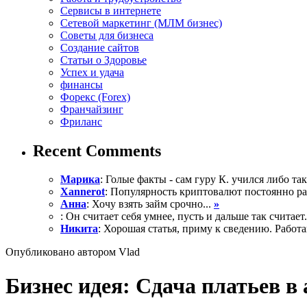
Сервисы в интернете
Сетевой маркетинг (МЛМ бизнес)
Советы для бизнеса
Создание сайтов
Статьи о Здоровье
Успех и удача
финансы
Форекс (Forex)
Франчайзинг
Фриланс
Recent Comments
Марика
: Голые факты - сам гуру К. учился либо так 
Xannerot
: Популярность криптовалют постоянно рас
Анна
: Хочу взять займ срочно...
»
: Он считает себя умнее, пусть и дальше так считает.
Никита
: Хорошая статья, приму к сведению. Работа
Опубликовано автором Vlad
Бизнес идея: Сдача платьев в