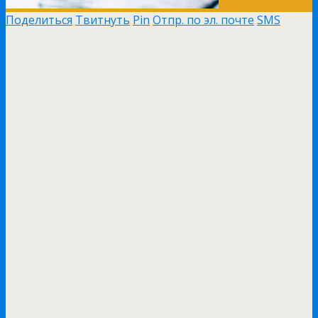
Поделиться
Твитнуть
Pin
Отпр. по эл. почте
SMS