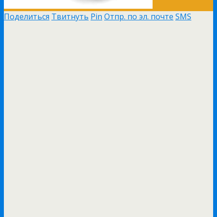
Поделиться
Твитнуть
Pin
Отпр. по эл. почте
SMS