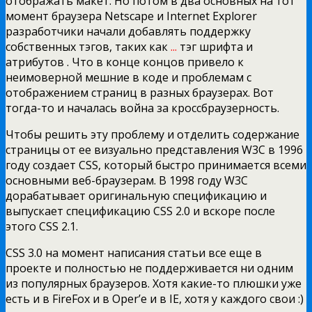
отображать макет. Но потом в два основных на тот
момент браузера Netscape и Internet Explorer
разработчики начали добавлять поддержку
собственных тэгов, таких как
...
тэг шрифта и
атрибутов . Что в конце концов привело к
неимоверной мешние в коде и проблемам с
отображением страниц в разных браузерах. Вот
тогда-то и началась война за кроссбраузерность.
Чтобы решить эту проблему и отделить содержание
страницы от ее визуально представления W3C в 1996
году создает CSS, который быстро принимается всеми
основными веб-браузерам. В 1998 году W3C
дорабатывает оригинальную спецификацию и
выпускает спецификацию CSS 2.0 и вскоре после
этого CSS 2.1.
CSS 3.0 на момент написания статьи все еще в
проекте и полностью не поддерживается ни одним
из популярных браузеров. Хотя какие-то плюшки уже
есть и в FireFox и в Oper’e и в IE, хотя у каждого свои :)